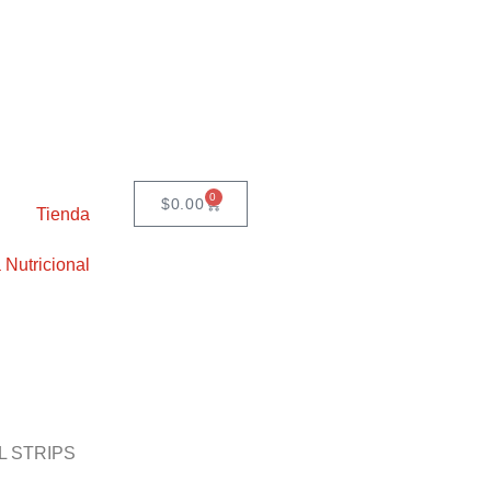
0
$
0.00
Tienda
 Nutricional
L STRIPS