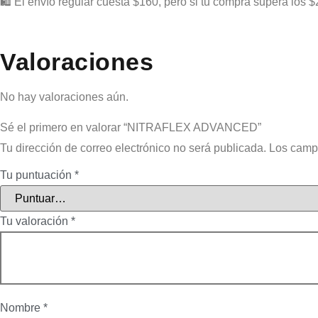
🛍️ El envío regular cuesta $160, pero si tu compra supera los $
Valoraciones
No hay valoraciones aún.
Sé el primero en valorar “NITRAFLEX ADVANCED”
Tu dirección de correo electrónico no será publicada.
Los camp
Tu puntuación
*
Tu valoración
*
Nombre
*