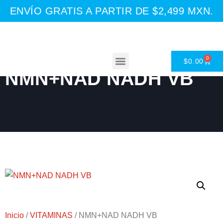
ENVÍO GRATIS A PARTIR DE $2,499 MXN.
0
$
0.00
NMN+NAD NADH VB
Asesoría Nutricional
Inicio
/
VITAMINAS
/ NMN+NAD NADH VB