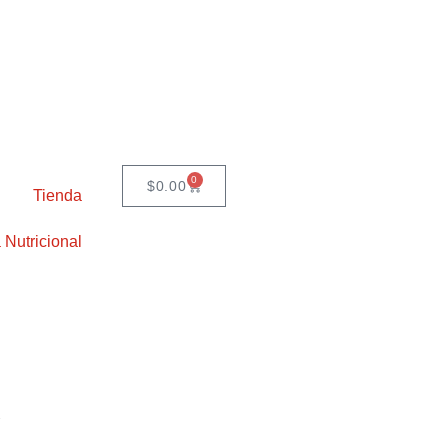
0
$
0.00
Tienda
 Nutricional
X