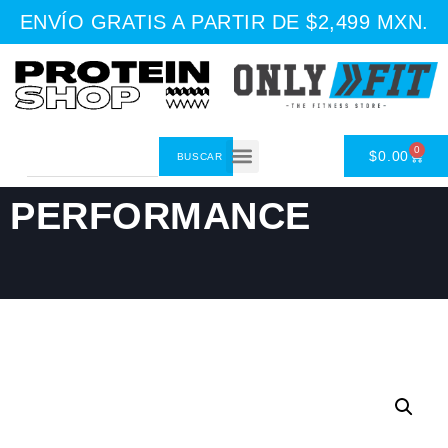
ENVÍO GRATIS A PARTIR DE $2,499 MXN.
0
BIRDMAN FALCON
$
0.00
BUSCAR
PERFORMANCE