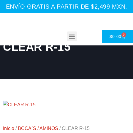
ENVÍO GRATIS A PARTIR DE $2,499 MXN.
0
$
0.00
CLEAR R-15
Asesoría Nutricional
Inicio
/
BCCA´S / AMINOS
/ CLEAR R-15