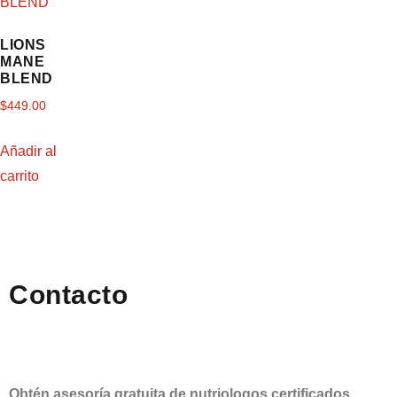
LIONS
MANE
BLEND
$
449.00
Añadir al
carrito
Contacto
Obtén asesoría gratuita de nutriologos certificados