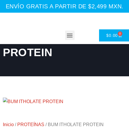
ENVÍO GRATIS A PARTIR DE $2,499 MXN.
0
BUM ITHOLATE
$
0.00
Asesoría Nutricional
PROTEIN
Inicio
/
PROTEÍNAS
/ BUM ITHOLATE PROTEIN