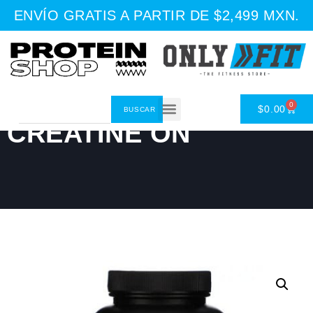
ENVÍO GRATIS A PARTIR DE $2,499 MXN.
0
$
0.00
BUSCAR
CREATINE ON