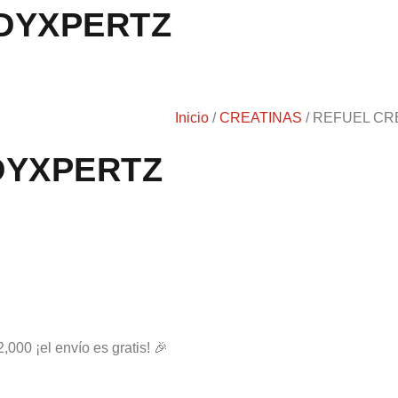
DYXPERTZ
Inicio
/
CREATINAS
/ REFUEL C
DYXPERTZ
2,000 ¡el envío es gratis! 🎉