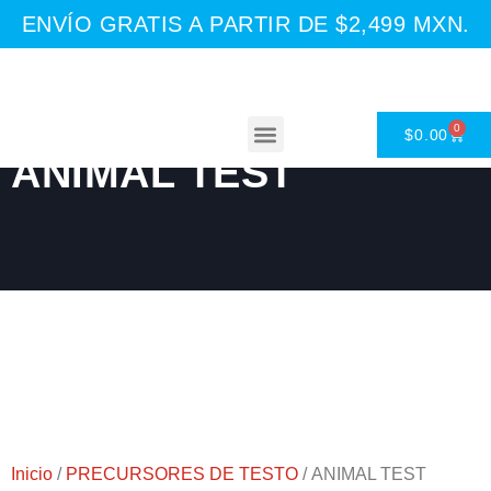
ENVÍO GRATIS A PARTIR DE $2,499 MXN.
0
$
0.00
ANIMAL TEST
Asesoría Nutricional
Inicio
/
PRECURSORES DE TESTO
/ ANIMAL TEST