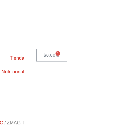
0
$
0.00
Tienda
 Nutricional
TO
/ ZMAG T