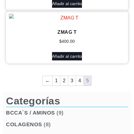
Añadir al carrito
ZMAG T
$
400.00
Añadir al carrito
←
1
2
3
4
5
Categorías
BCCA´S / AMINOS
(9)
COLAGENOS
(8)