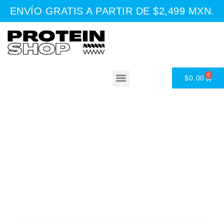
ENVÍO GRATIS A PARTIR DE $2,499 MXN.
0
$
0.00
Asesoría Nutricional
Tienda